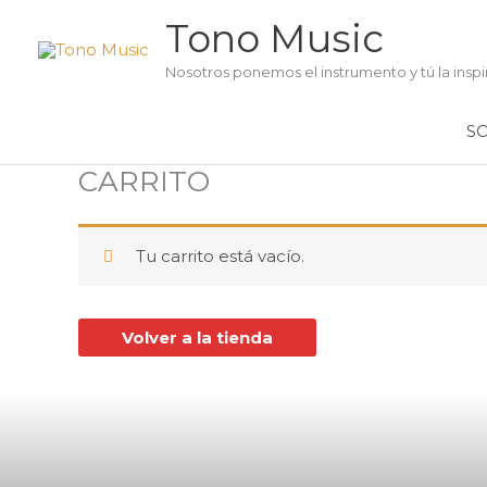
Ir
Tono Music
al
contenido
Nosotros ponemos el instrumento y tú la inspi
S
CARRITO
Tu carrito está vacío.
Volver a la tienda