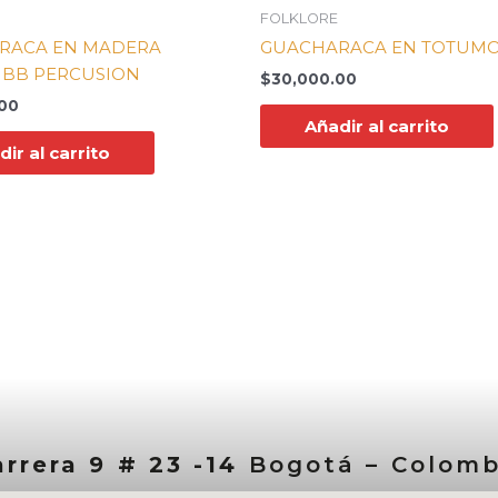
FOLKLORE
RACA EN MADERA
GUACHARACA EN TOTUM
 BB PERCUSION
$
30,000.00
00
Añadir al carrito
ir al carrito
rrera 9 # 23 -14
Bogotá – Colomb