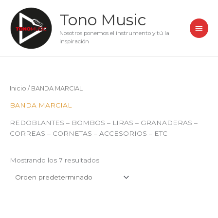
Ir
Men
Tono Music
al
princ
contenido
Nosotros ponemos el instrumento y tú la
inspiración
Inicio
/ BANDA MARCIAL
BANDA MARCIAL
REDOBLANTES – BOMBOS – LIRAS – GRANADERAS –
CORREAS – CORNETAS – ACCESORIOS – ETC
Mostrando los 7 resultados