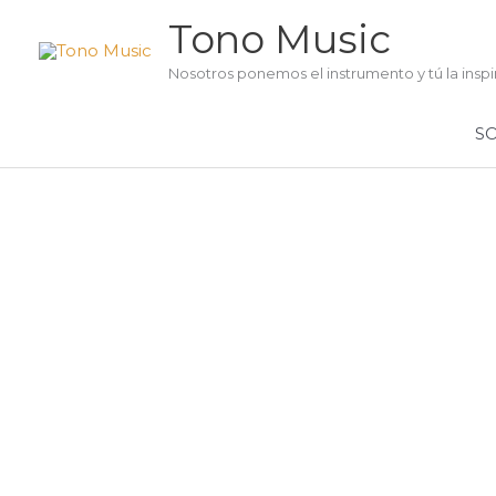
Ir
Tono Music
al
contenido
Nosotros ponemos el instrumento y tú la inspi
S