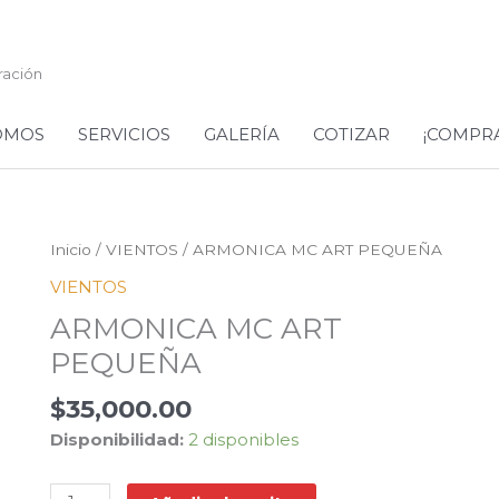
ración
OMOS
SERVICIOS
GALERÍA
COTIZAR
¡COMPR
ARMONICA
Inicio
/
VIENTOS
/ ARMONICA MC ART PEQUEÑA
MC
VIENTOS
ART
ARMONICA MC ART
PEQUEÑA
cantidad
PEQUEÑA
$
35,000.00
Disponibilidad:
2 disponibles