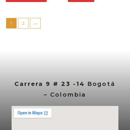
1
2
→
Carrera 9 # 23 -14
Bogotá
– Colombia