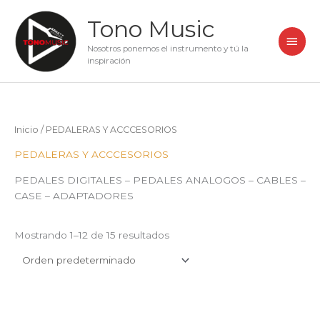
Ir
Men
Tono Music
al
princ
contenido
Nosotros ponemos el instrumento y tú la
inspiración
Inicio
/ PEDALERAS Y ACCCESORIOS
PEDALERAS Y ACCCESORIOS
PEDALES DIGITALES – PEDALES ANALOGOS – CABLES –
CASE – ADAPTADORES
Mostrando 1–12 de 15 resultados