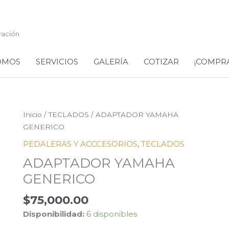
ración
OMOS
SERVICIOS
GALERÍA
COTIZAR
¡COMPR
ADAPTADOR
Inicio
/
TECLADOS
/ ADAPTADOR YAMAHA
YAMAHA
GENERICO
GENERICO
PEDALERAS Y ACCCESORIOS
,
TECLADOS
cantidad
ADAPTADOR YAMAHA
GENERICO
$
75,000.00
Disponibilidad:
6 disponibles