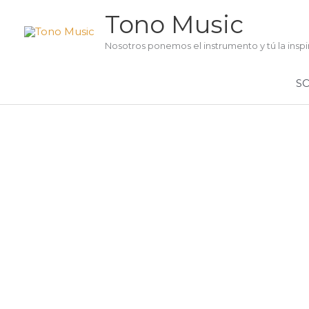
Ir
Tono Music
al
contenido
Nosotros ponemos el instrumento y tú la inspi
S